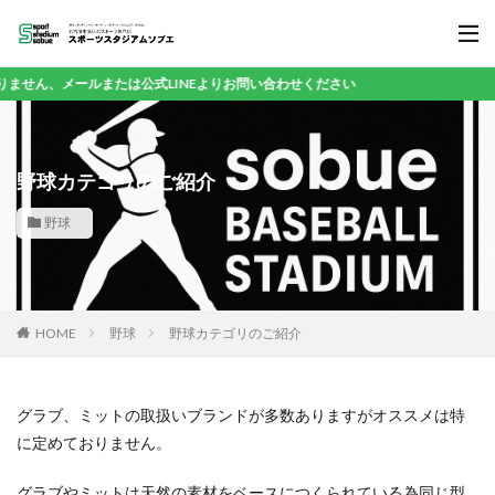
業
野球カテゴリのご紹介
野球
HOME
野球
野球カテゴリのご紹介
グラブ、ミットの取扱いブランドが多数ありますがオススメは特
に定めておりません。
グラブやミットは天然の素材をベースにつくられている為同じ型